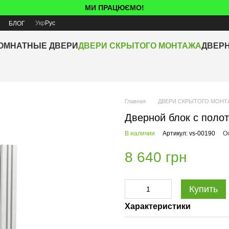
МИ ПРАЦЮЄМО!
Укр
Рус
Я
БЛОГ
ОМНАТНЫЕ ДВЕРИ
ДВЕРИ СКРЫТОГО МОНТАЖА
ДВЕР
Главная
ДВЕРИ СКРЫТОГО МОНТ
Дверной блок с поло
В наличии
Артикул: vs-00190
О
8 640 грн
Купить
Характеристики