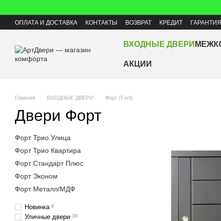
Перейти к основному контенту
ОПЛАТА И ДОСТАВКА
КОНТАКТЫ
ВОЗВРАТ
КРЕДИТ
ГАРАНТИ
ВХОДНЫЕ ДВЕРИ
МЕЖК
АКЦИИ
Главная
ВХОДНЫЕ ДВЕРИ
Форт (Fort)
Двери Форт
Форт Трио Улица
Форт Трио Квартира
Форт Стандарт Плюс
Форт Эконом
Форт Металл/МДФ
Новинка
6
Уличные двери
38