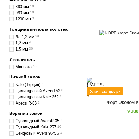
860 мм
10
960 мм
10
1200 мм
7
Толщина металла полотна
До 1,2 мм
20
1,2 мм
4
1,5 мм
30
Утеплитель
Минвата
33
Нижний замок
Kale (Турция)
8
Цилиндровый AversT52
8
Уличные двери
Цилиндровый Kale 252
2
Форт Эконом К
Apecs R-63
2
9 200
Верхний замок
Сувальдный AversR-35
8
Сувальдный Kale 257
10
Сейфовый Аvers 96/S6
2