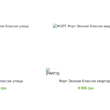
лассик улица
Форт Эконом Классик кварти
 грн
8 900 грн