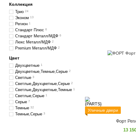
Коллекция
Трио
24
Эконом
13
Регион
1
Стандарт Плюс
6
Стандарт Металл/МДФ
6
Люкс Металл/МДФ
2
Premium Металл/МДФ
2
Цвет
Двухцветные
1
Двухцветные,Темные,Серые
2
Светлые
3
Светлые,Двухцветные,Серые
2
Светлые,Двухцветные,Темные
1
Светлые,Серые
1
Серые
7
Темные
32
Уличные двери
Темные,Серые
3
Форт Рег
13 15