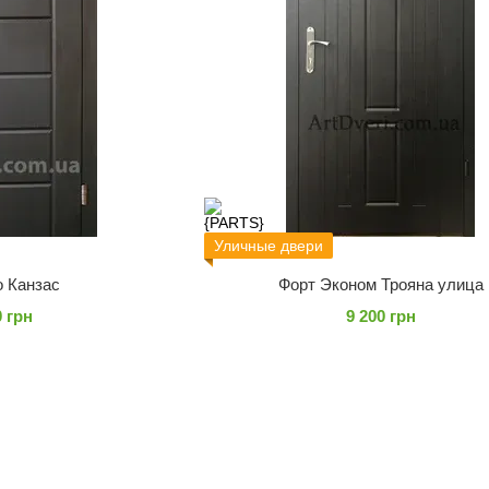
Уличные двери
о Канзас
Форт Эконом Трояна улица
0 грн
9 200 грн