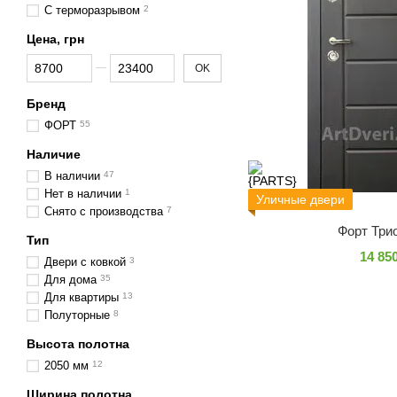
С терморазрывом
2
Цена, грн
От Цена, грн
До Цена, грн
OK
Бренд
ФОРТ
55
Наличие
В наличии
47
Нет в наличии
1
Уличные двери
Снято с производства
7
Форт Три
Тип
14 85
Двери с ковкой
3
Для дома
35
Для квартиры
13
Полуторные
8
Высота полотна
2050 мм
12
Ширина полотна