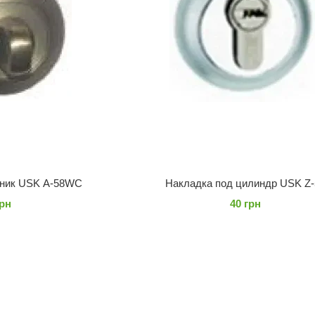
тник USK A-58WC
Накладка под цилиндр USK Z-
грн
40 грн