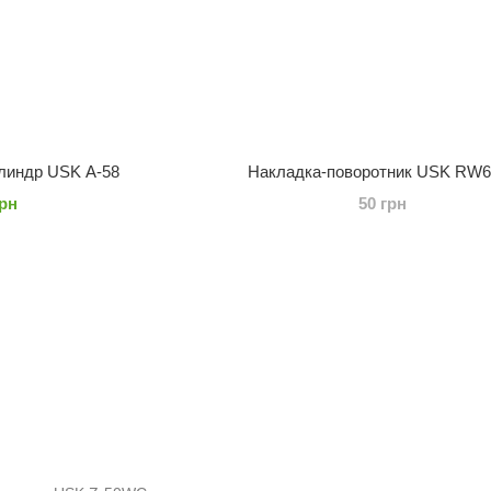
линдр USK A-58
Накладка-поворотник USK RW6
грн
50 грн