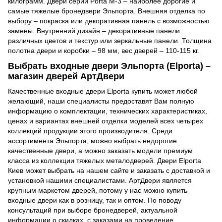
килограмм. Двери серии Porta M-3 – наиболее дорогие и
самые тяжелые бронедвери Эльпорта. Внешняя отделка по
выбору – покраска или декоративная панель с возможностью
замены. Внутренний дизайн – декоративные панели
различных цветов и текстур или зеркальные панели. Толщина
полотна двери и коробки – 98 мм, вес дверей – 110-115 кг.
Выбрать входные двери Эльпорта (Еlporta) –
магазин дверей АртДвери
Качественные входные двери Еlporta купить может любой
желающий, наши специалисты предоставят Вам полную
информацию о комплектации, технических характеристиках,
ценах и вариантах внешней отделки моделей всех четырех
коллекций продукции этого производителя. Среди
ассортимента Эльпорта, можно выбрать недорогие
качественные двери, а можно заказать модели премиум
класса из коллекции тяжелых металодверей. Двери Еlporta
Киев может выбрать на нашем сайте и заказать с доставкой и
установкой нашими специалистами. АртДвери является
крупным маркетом дверей, потому у нас можно купить
входные двери как в розницу, так и оптом. По поводу
консультаций при выборе бронедверей, актуальной
информации о скидках, с заказами на проведение