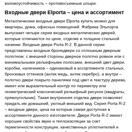
взломоустойчивость – противосъемные штыри.
Входные двери Еlporta – цена и ассортимент
Металлические входные двери Еlporta купить можно для
квартиры, дома, офисных помещений. Фабрика Эльпорта
выпускает четыре серии входных металлических дверей,
которые отличаются по цене, отделке и толщине стальной
начинки: Входные двери Porta R-2. В данной серии
представлены входные бронедвери со сплошным дверным
полотном: с внешней стороны дверное полотно ровное или с
минимальными рельефными полосами, внешний цвет двери,
коробки, наличников – одинаковый в ассортименте стальных,
бронзовых оттенков (антик медь, антик серебро), а внутри –
полотно двери покрыто панелями под цвет и текстуру дерева,
имеет или выразительный контур по периметру или
геометрический классический рельефный рисунок (квадраты,
прямоугольник). Такая внутренняя отделка двери позволяет
придать им домашний, уютный внешний вид. Серия Porta R-2
– входные двери, цена на которые самая доступная в
ассортименте данного изготовителя. Двери Porta R-2 имеют
хорошие свойства звуко и теплоизоляции за счет
герметичности конструкции, качественных уплотнителей и