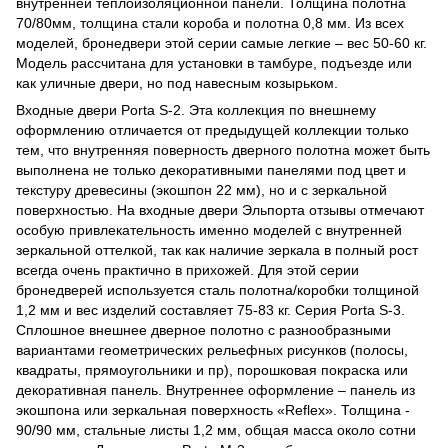
внутренней теплоизоляционной панели. Толщина полотна
70/80мм, толщина стали короба и полотна 0,8 мм. Из всех
моделей, бронедвери этой серии самые легкие – вес 50-60 кг.
Модель рассчитана для установки в тамбуре, подъезде или
как уличные двери, но под навесным козырьком.
Входные двери Porta S-2. Эта коллекция по внешнему
оформлению отличается от предыдущей коллекции только
тем, что внутренняя поверность дверного полотна может быть
выполнена не только декоративными панелями под цвет и
текстуру древесины (экошпон 22 мм), но и с зеркальной
поверхностью. На входные двери Эльпорта отзывы отмечают
особую привлекательность именно моделей с внутренней
зеркальной оттелкой, так как наличие зеркала в полный рост
всегда очень практично в прихожей. Для этой серии
бронедверей используется сталь полотна/коробки толщиной
1,2 мм и вес изделий составляет 75-83 кг. Серия Porta S-3.
Сплошное внешнее дверное полотно с разнообразными
вариантами геометрических рельефных рисунков (полосы,
квадраты, прямоугольники и пр), порошковая покраска или
декоративная панель. Внутреннее оформление – панель из
экошпона или зеркальная поверхность «Reflex». Толщина -
90/90 мм, стальные листы 1,2 мм, общая масса около сотни