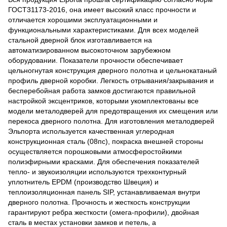
ГОСТ31173-2016, она имеет высокий класс прочности и
отличается хорошими эксплуатационными и
функциональными характеристиками. Для всех моделей
стальной дверной блок изготавливается на
автоматизированном высокоточном зарубежном
оборудовании. Показатели прочности обеспечивает
цельногнутая конструкция дверного полотна и цельнокатаный
профиль дверной коробки. Легкость отрывания/закрывания и
бесперебойная работа замков достигаются правильной
настройкой эксцентриков, которыми укомплектованы все
модели металодверей для предотвращения их смещения или
перекоса дверного полотна. Для изготовления металодверей
Эльпорта используется качественная углеродная
конструкционная сталь (08пс), покраска внешней стороны
осуществляется порошковыми атмосферостойкими
полиэфирными красками. Для обеспечения показателей
тепло- и звукоизоляции используются трехконтурный
уплотнитель EPDM (производство Швеция) и
теплоизоляционная панель SIP, устанавливаемая внутри
дверного полотна. Прочность и жесткость конструкции
гарантируют ребра жесткости (омега-профили), двойная
сталь в местах установки замков и петель, а