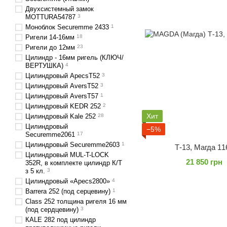
Двухсистемный замок
MOTTURA54787
3
Моноблок Securemme 2433
1
Ригели 14-16мм
18
Ригели до 12мм
23
Цилиндр - 16мм ригель (КЛЮЧ/
ВЕРТУШКА)
4
Цилиндровый ApecsT52
3
Цилиндровый AversT52
3
Цилиндровый AversT57
1
Цилиндровый KEDR 252
2
Хит
Цилиндровый Kale 252
28
Цилиндровый
−5%
Securemme2061
17
Цилиндровый Securemme2603
1
Т-13, Магда 11
Цилиндровый MUL-T-LOCK
21 850 грн
352R, в комплекте цилиндр К/Т
з 5 кл.
3
Цилиндровый «Аpecs2800»
4
Barrera 252 (под серцевину)
1
Class 252 толщина ригеля 16 мм
(под сердцевину)
3
КАLЕ 282 под цилиндр