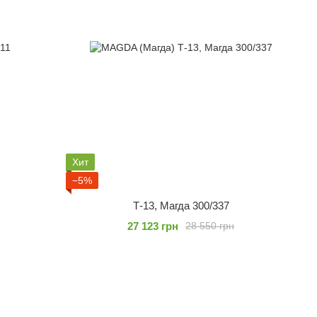
Хит
−5%
Т-13, Магда 300/337
27 123 грн
28 550 грн