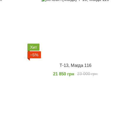
Хит
−5%
Т-13, Магда 116
21 850 грн
23 000 грн