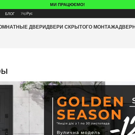
МИ ПРАЦЮЄМО!
Укр
Рус
Я
БЛОГ
ОМНАТНЫЕ ДВЕРИ
ДВЕРИ СКРЫТОГО МОНТАЖА
ДВЕР
ры