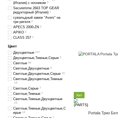
(Италия) с ночником
3
Securemme 2663 TOP GEAR
редукторный (Италия)
1
сувальдный замок "Avers" на
три ригеля
2
APECS 2000-ZN
2
APIKO
2
CLASS 257
1
Цвет
Двухцветные
107
Двухцветные,Темные,Серые
5
Светлые
84
Светлые,Двухцветные
3
Светлые,Двухцветные,Серые
15
Светлые,Двухцветные,Темные
19
Светлые,Серые
7
Светлые,Темные
7
Хит
Светлые,Темные,Двухцветные
22
Светлые,Темные,Двухцветные,С
Portala Трио Бе
ерые
14
Светлые,Темные,Серые
1