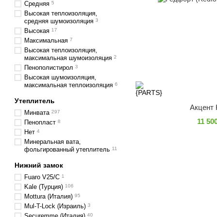
Средняя
5
Высокая теплоизоляция,
средняя шумоизоляция
3
Высокая
17
Максимальная
7
Высокая теплоизоляция,
максимальная шумоизоляция
2
Пенополистирол
3
Высокая шумоизоляция,
максимальная теплоизоляция
6
Утеплитель
Акцент 
Минвата
297
11 50
Пенопласт
8
Нет
4
Минеральная вата,
фольгированный утеплитель
11
Нижний замок
Fuaro V25/C
1
Kale (Турция)
106
Mottura (Италия)
95
Mul-T-Lock (Израиль)
3
Securemme (Италия)
40