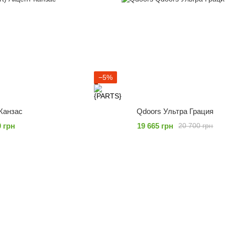
−5%
Канзас
Qdoors Ультра Грация
0 грн
19 665 грн
20 700 грн