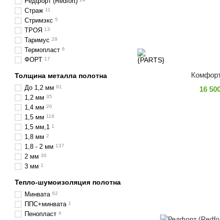
Редфорт (Redfort)
Страж
11
Стримэкс
5
ТРОЯ
13
Таримус
29
Термопласт
6
ФОРТ
17
Комфорт
Толщина металла полотна
До 1,2 мм
91
16 50
1,2 мм
35
1,4 мм
20
1,5 мм
116
1,5 мм,1
1
1,8 мм
2
1,8 - 2 мм
137
2 мм
36
3 мм
1
Тепло-шумоизоляция полотна
Минвата
62
ППС+минвата
1
Пенопласт
4