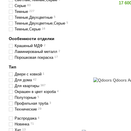
17 60
Серые
83
Темные
227
Темные,Двухцветные
5
Темные,Двухцветные,Серые
5
Темные,Серые
16
Особенности отделки
Крашеный МДФ
2
Ламинированый металл
2
Порошковая покраска
17
Тип
Двери с ковкой
1
Для дома
42
Для квартиры
387
Окрашен в цвет короба
4
Полуторные
5
Профильная труба
3
Технические
29
Распродажа
4
Новинка
71
Хит
13