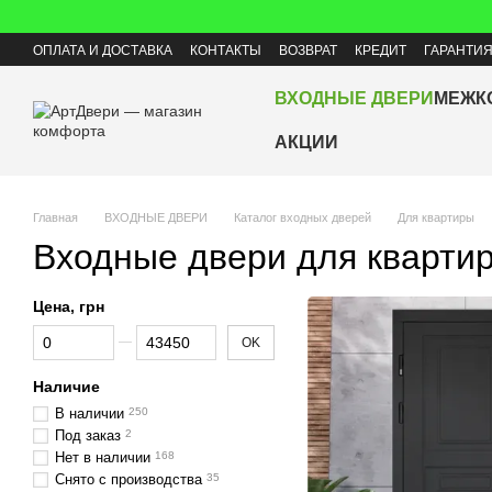
Перейти к основному контенту
ОПЛАТА И ДОСТАВКА
КОНТАКТЫ
ВОЗВРАТ
КРЕДИТ
ГАРАНТИ
ВХОДНЫЕ ДВЕРИ
МЕЖК
АКЦИИ
Главная
ВХОДНЫЕ ДВЕРИ
Каталог входных дверей
Для квартиры
Входные двери для кварти
Цена, грн
От Цена, грн
До Цена, грн
OK
Наличие
В наличии
250
Под заказ
2
Нет в наличии
168
Снято с производства
35