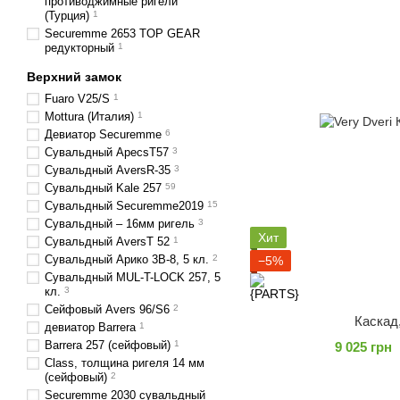
противоджимные ригели
(Турция)
1
Securemme 2653 TOP GEAR
редукторный
1
Верхний замок
Fuaro V25/S
1
Mottura (Италия)
1
Девиатор Securemme
6
Сувальдный ApecsT57
3
Сувальдный AversR-35
3
Сувальдный Kale 257
59
Сувальдный Securemme2019
15
Сувальдный – 16мм ригель
3
Хит
Сувальдный AversT 52
1
Сувальдный Арико 3В-8, 5 кл.
2
−5%
Сувальдный MUL-T-LOCK 257, 5
кл.
3
Сейфовый Аvers 96/S6
2
Каскад
девиатор Barrera
1
Barrera 257 (сейфовый)
1
9 025 грн
Class, толщина ригеля 14 мм
(сейфовый)
2
Securemme 2030 сувальдный