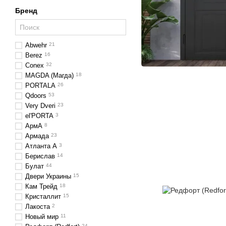
Бренд
Abwehr
21
Berez
16
Conex
32
MAGDA (Магда)
18
PORTALA
26
Qdoors
53
Very Dveri
23
el'PORTA
3
АрмА
8
Армада
23
Атланта А
3
Берислав
14
Булат
44
Двери Украины
15
Кам Трейд
18
Кристаллит
15
Лакоста
2
Новый мир
11
24