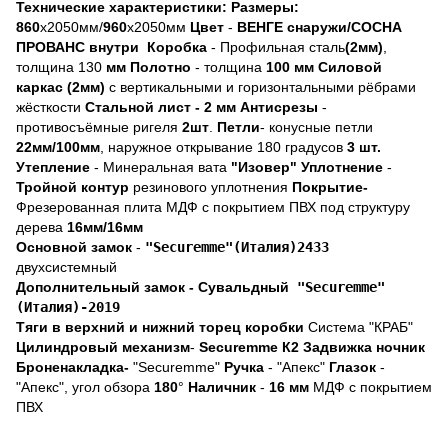
Технические характеристики:
Размеры:
860
х2050мм/
960
х2050мм
Цвет
-
ВЕНГЕ снаружи/СОСНА
ПРОВАНС внутри
Коробка
- Профильная сталь
(2мм)
,
толщина
130
мм
Полотно
- толщина
100 мм
Силовой
каркас (2мм)
с вертикальными и горизонтальными рёбрами
жёсткости
Стальной лист -
2 мм
Антисрезы
-
противосъёмные ригеля
2шт
.
Петли
- конусные петли
22мм/100мм
, наружное открывание 180 градусов
3 шт.
Утепление
- Минеральная вата
"Изовер"
Уплотнение
-
Тройной контур
резинового уплотнения
Покрытие-
Фрезерованная плита МДФ с покрытием ПВХ под структуру
дерева
16мм/16мм
Основной замок
-
"Securemme"(Италия)2433
двухсистемный
Дополнительный замок -
Сувальдный
"Securemme"
(Италия)-2019
Тяги в верхний и нижний торец коробки
Система "КРАБ"
Цилиндровый механизм
-
Securemme К2
Задвижка ночник
Броненакладка-
"
Securemme"
Ручка
- "Апекс"
Глазок
-
"Апекс", угол обзора
180
°
Наличник
-
16 мм
МДФ с покрытием
ПВХ