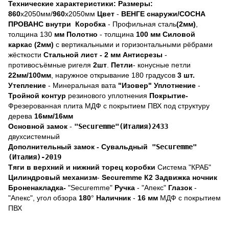
Технические характеристики:
Размеры:
860
х2050мм/
960
х2050мм
Цвет
-
ВЕНГЕ снаружи/СОСНА
ПРОВАНС внутри
Коробка
- Профильная сталь
(2мм)
,
толщина
130
мм
Полотно
- толщина
100 мм
Силовой
каркас (2мм)
с вертикальными и горизонтальными рёбрами
жёсткости
Стальной лист -
2 мм
Антисрезы
-
противосъёмные ригеля
2шт
.
Петли
- конусные петли
22мм/100мм
, наружное открывание 180 градусов
3 шт.
Утепление
- Минеральная вата
"Изовер"
Уплотнение
-
Тройной контур
резинового уплотнения
Покрытие-
Фрезерованная плита МДФ с покрытием ПВХ под структуру
дерева
16мм/16мм
Основной замок
-
"Securemme"(Италия)2433
двухсистемный
Дополнительный замок -
Сувальдный
"Securemme"
(Италия)-2019
Тяги в верхний и нижний торец коробки
Система "КРАБ"
Цилиндровый механизм
-
Securemme К2
Задвижка ночник
Броненакладка-
"
Securemme"
Ручка
- "Апекс"
Глазок
-
"Апекс", угол обзора
180
°
Наличник
-
16 мм
МДФ с покрытием
ПВХ