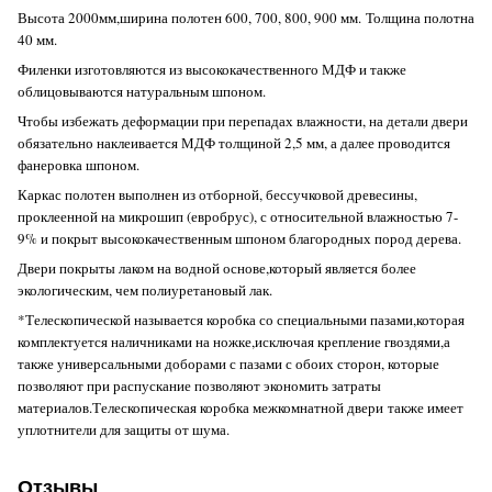
Высота 2000мм,ширина полотен 600, 700, 800, 900 мм.
Толщина полотна
40 мм.
Филенки изготовляются из высококачественного МДФ и также
облицовываются натуральным шпоном.
Чтобы избежать деформации при перепадах влажности, на детали двери
обязательно наклеивается МДФ толщиной 2,5 мм, а далее проводится
фанеровка шпоном.
Каркас полотен выполнен из отборной, бессучковой древесины,
проклеенной на микрошип (евробрус), с относительной влажностью 7-
9% и покрыт высококачественным шпоном благородных пород дерева.
Двери покрыты лаком на водной основе,который является более
экологическим, чем полиуретановый лак.
*Телескопической называется коробка со специальными пазами,которая
комплектуется наличниками на ножке,исключая крепление гвоздями,а
также универсальными доборами с пазами с обоих сторон, которые
позволяют при распускание позволяют экономить затраты
материалов.Телескопическая коробка межкомнатной двери также имеет
уплотнители для защиты от шума.
Отзывы