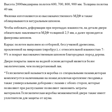
Высота 2000мм,ширина полотен 600, 700, 800, 900 мм.
Толщина полотна
40 мм.
Филенки изготовляются из высококачественного МДФ и также
облицовываются натуральным шпоном.
Чтобы избежать деформации при перепадах влажности, на детали двери
обязательно наклеивается МДФ толщиной 2,5 мм, а далее проводится
фанеровка шпоном.
Каркас полотен выполнен из отборной, бессучковой древесины,
проклеенной на микрошип (евробрус), с относительной влажностью 7-
9% и покрыт высококачественным шпоном благородных пород дерева.
Двери покрыты лаком на водной основе,который является более
экологическим, чем полиуретановый лак.
*Телескопической называется коробка со специальными пазами,которая
комплектуется наличниками на ножке,исключая крепление гвоздями,а
также универсальными доборами с пазами с обоих сторон, которые
позволяют при распускание позволяют экономить затраты
материалов.Телескопическая коробка межкомнатной двери также имеет
уплотнители для защиты от шума.