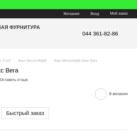
Мой заказ
Желания
Вход
НАЯ ФУРНИТУРА
044 361-82-86
 (Fort)
Форт Металл/МДФ
Форт Метал/МДФ Люкс Вега
с Вега
Оставить отзыв
В желания
Быстрый заказ