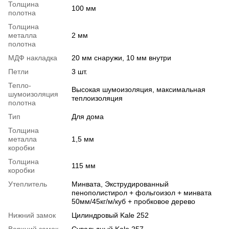
Толщина
100 мм
полотна
Толщина
металла
2 мм
полотна
МДФ накладка
20 мм снаружи, 10 мм внутри
Петли
3 шт.
Тепло-
Высокая шумоизоляция, максимальная
шумоизоляция
теплоизоляция
полотна
Тип
Для дома
Толщина
металла
1,5 мм
коробки
Толщина
115 мм
коробки
Утеплитель
Минвата, Экструдированный
пенополистирол + фольгоизол + минвата
50мм/45кг/м/куб + пробковое дерево
Нижний замок
Цилиндровый Kale 252
Верхний замок
Сувальдный Kale 257