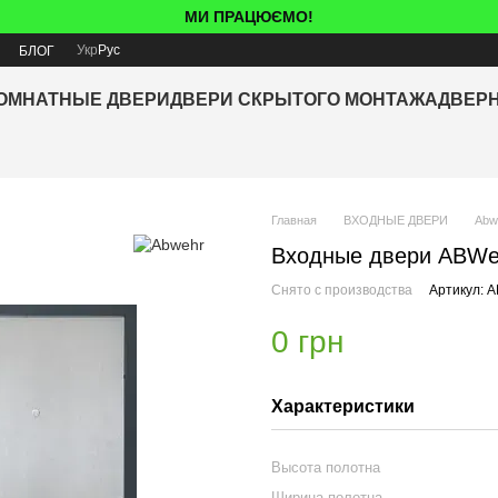
МИ ПРАЦЮЄМО!
Укр
Рус
Я
БЛОГ
ОМНАТНЫЕ ДВЕРИ
ДВЕРИ СКРЫТОГО МОНТАЖА
ДВЕР
Главная
ВХОДНЫЕ ДВЕРИ
Abw
Входные двери ABWehr
Снято с производства
Артикул: 
0 грн
Характеристики
Высота полотна
Ширина полотна