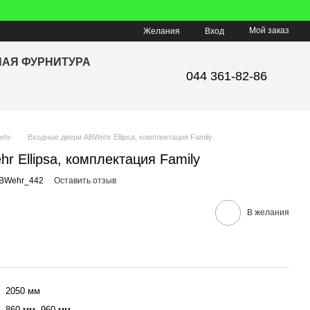
Мой заказ
Желания
Вход
НАЯ ФУРНИТУРА
044 361-82-86
ehr
Входные двери ABWehr Ellipsa, комплектация Fаmily
 Ellipsa, комплектация Fаmily
ABWehr_442
Оставить отзыв
В желания
2050 мм
860 мм, 960 мм