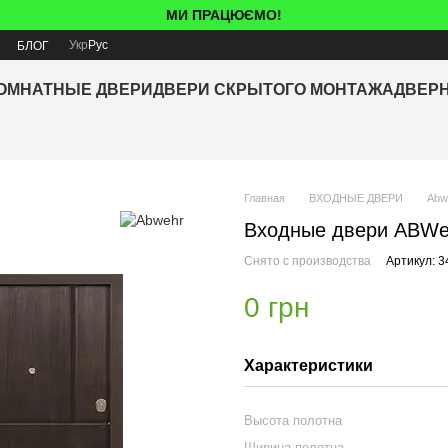
МИ ПРАЦЮЄМО!
Укр
Рус
Я
БЛОГ
ОМНАТНЫЕ ДВЕРИ
ДВЕРИ СКРЫТОГО МОНТАЖА
ДВЕР
Главная
ВХОДНЫЕ ДВЕРИ
Abw
Входные двери ABWeh
Снято с производства
Артикул: 3
0 грн
Характеристики
Высота полотна
Ширина полотна