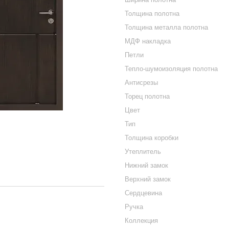
Толщина полотна
Толщина металла полотна
МДФ накладка
Петли
Тепло-шумоизоляция полотна
Антисрезы
Торец полотна
Цвет
Тип
Толщина коробки
Утеплитель
Нижний замок
Верхний замок
Сердцевина
Ручка
Коллекция