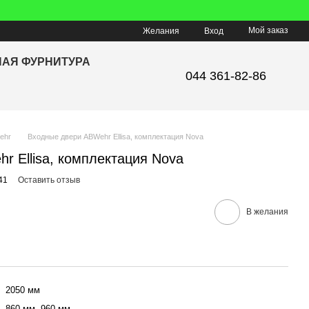
Мой заказ
Желания
Вход
НАЯ ФУРНИТУРА
044 361-82-86
ehr
Входные двери ABWehr Ellisa, комплектация Nova
r Ellisa, комплектация Nova
41
Оставить отзыв
В желания
2050 мм
860 мм, 960 мм