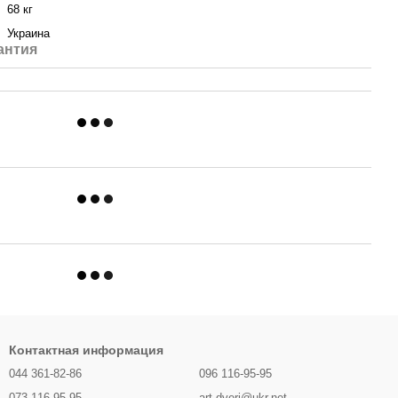
68 кг
Украина
антия
Контактная информация
044 361-82-86
096 116-95-95
073 116-95-95
art.dveri@ukr.net