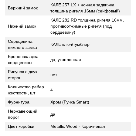
КАЛЕ 257 LX + ночная задвижка
Верхний замок
толщина ригеля 16мм (сейфовый)
КАЛЕ 282 RD толщина ригеля 16мм,
Нижний замок
противоотжимные ригеля (под
сердцевину)
Сердцевина
КАЛЕ ключ/тумблер
нижнего замка
Броненакладка
да, утопленная
сердцевины
Рисунок с двух
нет
сторон
Количество ребер
4
жесткости, шт
Фурнитура
Хром (Ручка Smart)
Нержавеющий
да
порог
Цвет коробки
Metallic Wood - Коричневая