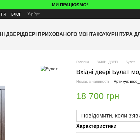
МИ ПРАЦЮЄМО!
Укр
Рус
ТІЯ
БЛОГ
НІ ДВЕРІ
ДВЕРІ ПРИХОВАНОГО МОНТАЖУ
ФУРНІТУРА Д
Головна
ВХІДНІ ДВЕРІ
Булат
Вхідні двері Булат мо
Немає в наявності
Артикул: mod
18 700 грн
Повідомити, коли з'яв
Характеристики