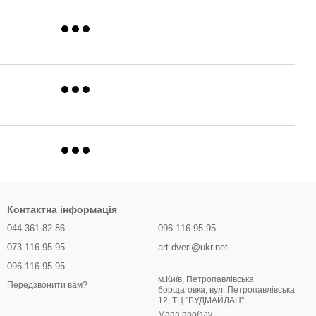
Контактна інформація
044 361-82-86
096 116-95-95
073 116-95-95
art.dveri@ukr.net
096 116-95-95
м.Київ, Петропавлівська
Передзвонити вам?
борщаговка, вул. Петропавлівська
12, ТЦ "БУДМАЙДАН"
Мапа проїзду