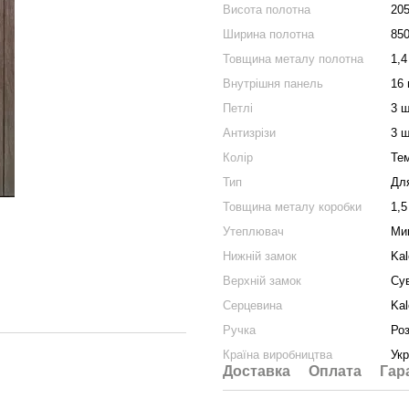
Висота полотна
20
Ширина полотна
85
Товщина металу полотна
1,4
Внутрішня панель
16 
Петлі
3 ш
Антизрізи
3 ш
Колір
Те
Тип
Дл
Товщина металу коробки
1,5
Утеплювач
Ми
Нижній замок
Kal
Верхній замок
Су
Серцевина
Kal
Ручка
Ро
Країна виробництва
Укр
Доставка
Оплата
Гар