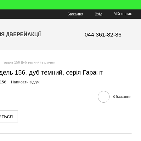
Мій кошик
Бажання
Вхід
044 361-82-86
ЛЯ ДВЕРЕЙ
АКЦІЇ
Гарант 156 Дуб темний (вуличні)
дель 156, дуб темний, серія Гарант
_156
Написати відгук
В бажання
иться