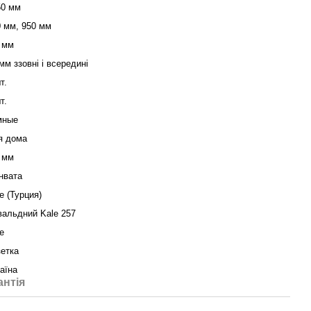
50 мм
0 мм, 950 мм
 мм
мм ззовні і всередині
т.
т.
мные
я дома
 мм
нвата
e (Турция)
вальдний Kale 257
e
зетка
аїна
антія