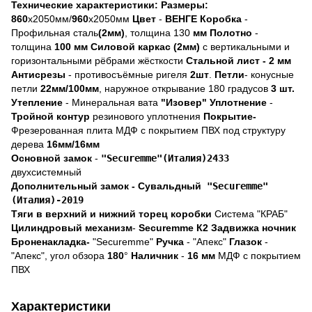
Технические характеристики:
Размеры:
860
х2050мм/
960
х2050мм
Цвет
-
ВЕНГЕ
Коробка
-
Профильная сталь
(2мм)
, толщина
130
мм
Полотно
-
толщина
100 мм
Силовой каркас (2мм)
с вертикальными и
горизонтальными рёбрами жёсткости
Стальной лист -
2 мм
Антисрезы
- противосъёмные ригеля
2шт
.
Петли
- конусные
петли
22мм/100мм
, наружное открывание 180 градусов
3 шт.
Утепление
- Минеральная вата
"Изовер"
Уплотнение
-
Тройной контур
резинового уплотнения
Покрытие-
Фрезерованная плита МДФ с покрытием ПВХ под структуру
дерева
16мм/16мм
Основной замок
-
"Securemme"(Италия)2433
двухсистемный
Дополнительный замок -
Сувальдный
"Securemme"
(Италия)-2019
Тяги в верхний и нижний торец коробки
Система "КРАБ"
Цилиндровый механизм
-
Securemme К2
Задвижка ночник
Броненакладка-
"
Securemme"
Ручка
- "Апекс"
Глазок
-
"Апекс", угол обзора
180
°
Наличник
-
16 мм
МДФ с покрытием
ПВХ
Характеристики