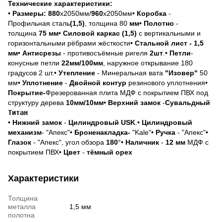
Технические характеристики:
•
Размеры:
880
х2050мм/
960
х2050мм•
Коробка
-
Профильная сталь
(1,5)
, толщина
80
мм
•
Полотно
-
толщина
75 мм
•
Силовой каркас (1,5)
с вертикальными и
горизонтальными рёбрами жёсткости•
Стальной лист -
1,5
мм
•
Антисрезы
- противосъёмные ригеля
2шт
.•
Петли
-
конусные петли
22мм/100мм
, наружное открывание 180
градусов 2 шт.•
Утепление
- Минеральная вата
"Изовер"
50
мм•
Уплотнение
-
Двойной контур
резинового уплотнения
•
Покрытие-
Фрезерованная плита МДФ с покрытием ПВХ под
структуру дерева
10мм/10мм
•
Верхний замок
-
Сувальдный
Титан
•
Нижний замок
-
Цилиндровый USK
.•
Цилиндровый
механизм
- "Апекс"•
Броненакладка-
"Kale"•
Ручка
- "Апекс"•
Глазок
- "Апекс", угол обзора
180
°•
Наличник
-
12 мм
МДФ с
покрытием ПВХ•
Цвет
-
тёмный орех
Характеристики
Толщина
металла
1,5 мм
полотна