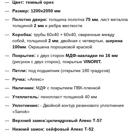
Цвет:
темный орех
Размер:
1200х2050 мм
Полотно двери:
толщина полотна
75 мм
, лист металла
толщиной
2 мм
и ребра жесткости.
Коробка:
трубы 60х40 + 60х40, сваренные между
собой, толщиной
2 мм
, двойная с четвертью,
ширина
100мм
. Окрашена порошковой краской.
Покрытие:
с двух сторон
МДФ-накладки по 16 мм
(рисунок с двух сторон), покрытые
VINORIT.
Петли:
под подшипник (открытие 180 градусов)
Ручка:
«Апекс»
Наличник:
МДФ с покрытием ПВХ-пленкой
Утеплитель:
пенопласт толщиной 40 мм
Уплотнение:
- Двойной контур резинового уплотнения
«Sanok»
Верхний замок:
цилиндровый Апекс Т-57
Нижний замок:
сейфовый Апекс Т-52