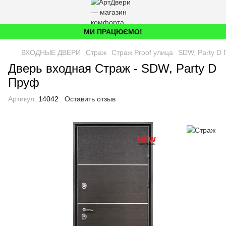
МИ ПРАЦЮЄМО!
ВХОДНЫЕ ДВЕРИ
Страж
Страж Proof улица
SDW, Party D
Дверь входная Страж - SDW, Party D
Пруф
Артикул:
14042
Оставить отзыв