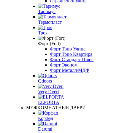
Страж Proof улица
Таримус
Термопласт
Троя
Форт (Fort)
Форт Трио Улица
Форт Трио Квартира
Форт Стандарт Плюс
Форт Эконом
Форт Металл/МДФ
Qdoors
Very Dveri
ELPORTA
МЕЖКОМНАТНЫЕ ДВЕРИ
Корфад
Darumi