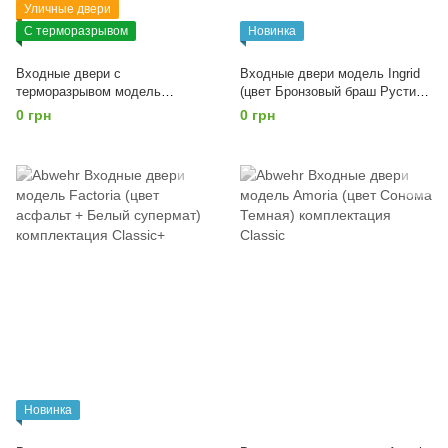
Уличные двери
С терморазрывом
Новинка
Входные двери с
Входные двери модель Ingrid
терморазрывом модель
(цвет Бронзовый браш Рустик
Softana (цвет RAL 8019 +
авиньон) комплектация
0 грн
0 грн
Белый) комплектация
Classic+
COTTAGE
Новинка