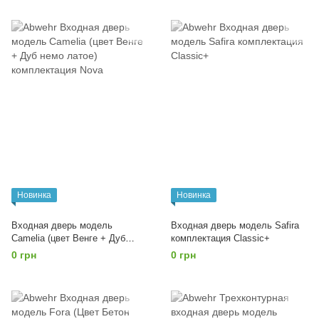
Новинка
Новинка
Входная дверь модель
Входная дверь модель Safira
Camelia (цвет Венге + Дуб
комплектация Classic+
немо латое) комплектация
0 грн
0 грн
Nova