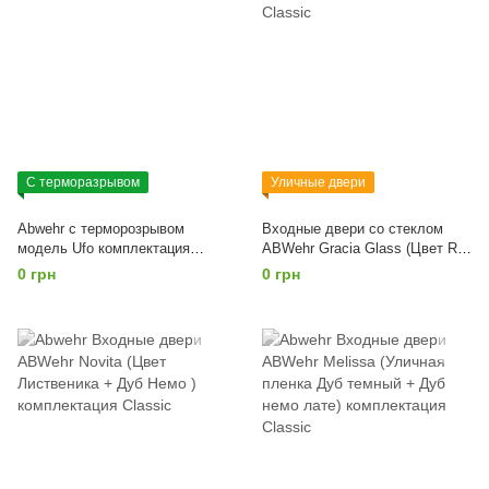
С терморазрывом
Уличные двери
Abwehr с терморозрывом
Входные двери со стеклом
модель Ufo комплектация
ABWehr Gracia Glass (Цвет Ral
Family
8019 + уличная ТО)
0 грн
0 грн
комплектация Classic