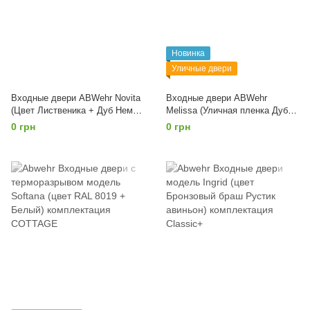
Новинка
Уличные двери
Входные двери ABWehr Novita
Входные двери ABWehr
(Цвет Лиственика + Дуб Немо )
Melissa (Уличная пленка Дуб
комплектация Classic
темный + Дуб немо лате)
0 грн
0 грн
комплектация Classic