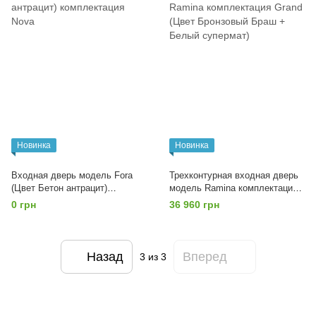
Новинка
Новинка
Входная дверь модель Fora
Трехконтурная входная дверь
(Цвет Бетон антрацит)
модель Ramina комплектация
комплектация Nova
Grand (Цвет Бронзовый Браш +
0 грн
36 960 грн
Белый супермат)
Назад
Вперед
3
из 3