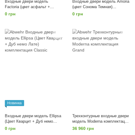
Входные двери модель
Входные двери модель Amoria
Factoria (цвет асфальт +
(цвет Сонома Темная)
Белый супермат)
комплектация Classic
0 грн
0 грн
комплектация Classic+
Новинка
Входные двери модель Ellipsa
Трехконтурные входные двери
(Цвет Кварцит + Дуб немо
модель Moderna комплектация
Лате) комплектация Classic
Grand
0 грн
36 960 грн