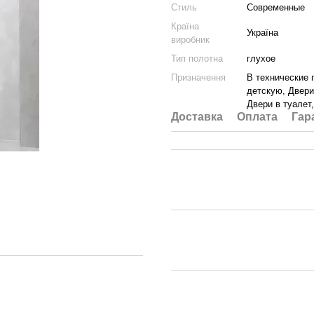
Стиль
Современные
Країна
Україна
виробник
Тип полотна
глухое
Призначення
В технические 
детскую, Двери
Двери в туалет
Доставка
Оплата
Гар