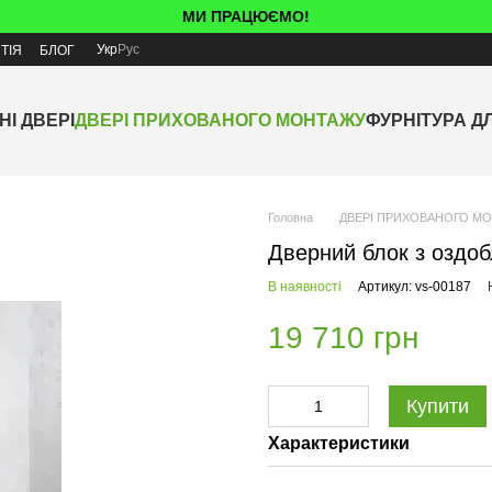
МИ ПРАЦЮЄМО!
Укр
Рус
ТІЯ
БЛОГ
НІ ДВЕРІ
ДВЕРІ ПРИХОВАНОГО МОНТАЖУ
ФУРНІТУРА Д
Головна
ДВЕРІ ПРИХОВАНОГО М
Дверний блок з оздо
В наявності
Артикул: vs-00187
19 710 грн
Купити
Характеристики