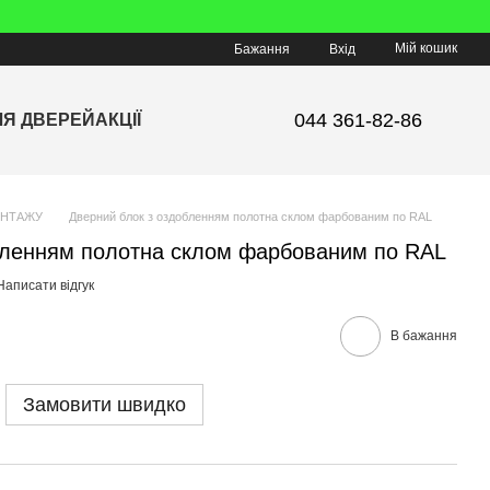
Мій кошик
Бажання
Вхід
044 361-82-86
ЛЯ ДВЕРЕЙ
АКЦІЇ
ОНТАЖУ
Дверний блок з оздобленням полотна склом фарбованим по RAL
бленням полотна склом фарбованим по RAL
Написати відгук
В бажання
Замовити швидко