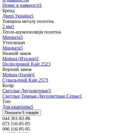
Немає в наявності
1
Бренд
Двері України
5
Товщина металу полотна
2 мм
5
Тепло-шумоізоляція полотна
Минвата
5
Утеплювач
Минвата
5
Нижній замок
Mottura (Италия)
2
Циліндровий Kale 252
3
Верхній замок
Mottura (Італія)
1
Сувальдний Kale 257
3
Колір
Светлые,Двухцветные
3
Светлые,Темные,Двухцветные,Серые
1
Тип
Для квартиры
5
Показати 5 товарів
044 361-82-86
073 116-95-95
096 116-95-95