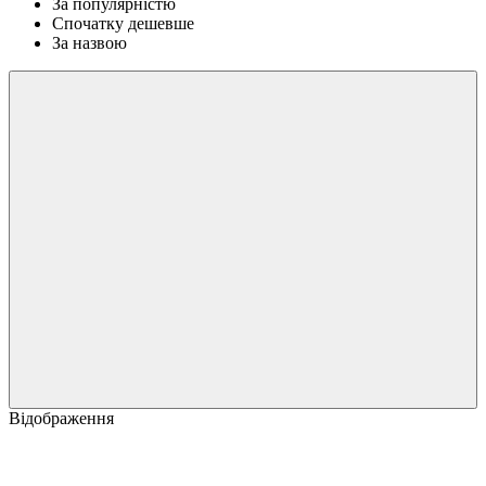
За популярністю
Спочатку дешевше
За назвою
Відображення