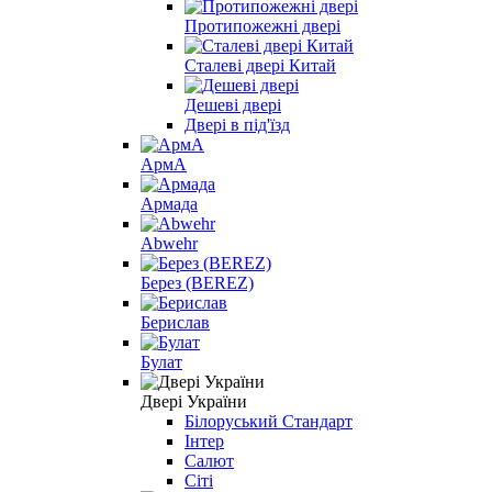
Протипожежні двері
Сталеві двері Китай
Дешеві двері
Двері в під'їзд
АрмА
Армада
Abwehr
Берез (BEREZ)
Берислав
Булат
Двері України
Білоруський Стандарт
Інтер
Салют
Сіті