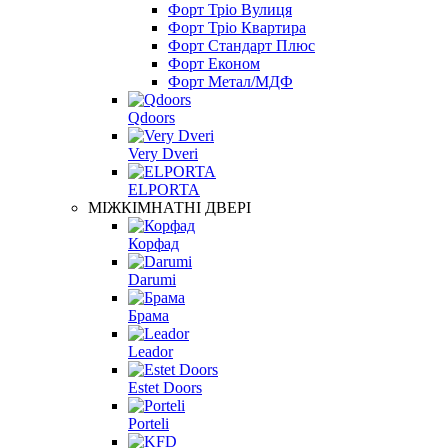
Форт Тріо Вулиця
Форт Тріо Квартира
Форт Стандарт Плюс
Форт Економ
Форт Метал/МДФ
Qdoors
Very Dveri
ELPORTA
МІЖКІМНАТНІ ДВЕРІ
Корфад
Darumi
Брама
Leador
Estet Doors
Porteli