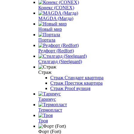
Конекс (CONEX)
МAGDA (Магда)
Новый мир
Портала
Редфорт (Redfort)
Стилгард (Steelguard)
Страж
Страж Стандарт квартира
Страж Престиж квартира
Страж Proof вулиця
Таримус
Термопласт
Троя
Форт (Fort)