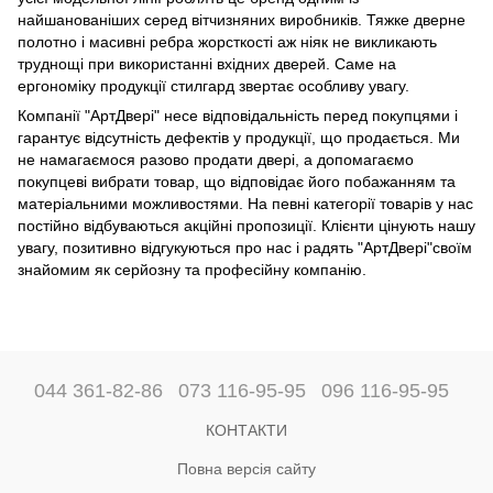
найшанованіших серед вітчизняних виробників. Тяжке дверне
полотно і масивні ребра жорсткості аж ніяк не викликають
труднощі при використанні вхідних дверей. Саме на
ергономіку продукції стилгард звертає особливу увагу.
Компанії "АртДвері" несе відповідальність перед покупцями і
гарантує відсутність дефектів у продукції, що продається. Ми
не намагаємося разово продати двері, а допомагаємо
покупцеві вибрати товар, що відповідає його побажанням та
матеріальними можливостями. На певні категорії товарів у нас
постійно відбуваються акційні пропозиції. Клієнти цінують нашу
увагу, позитивно відгукуються про нас і радять "АртДвері"своїм
знайомим як серйозну та професійну компанію.
044 361-82-86
073 116-95-95
096 116-95-95
КОНТАКТИ
Повна версія сайту