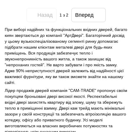
Назад
Вперед
1
з 2
При виборі надійних та функціональних вхідних дверей, багато
киян звертаються до компанії "АртДвері". Багаторічний досвід
у цьому вузькоспеціалізованому сегменті ринку допомагає
підібрати нашим клієнтам металеві двері для будь-яких
приміщень. Вся продукція забезпечує тепло і
звуконепроникність вашого житла, а також захищає від
"непроханих гостей". Не варто забувати і про якість замку.
Адже 90% неприступності дверей залежить від надійності цієї
важливої ​​фурнітури, яку ви також зможете знайти на нашому
сайті.
Лідер продажів дверей компанія "CAM-TRADE" пропонує своїм
покупцям броньовані двері високої якості. Респектабельні
вхідні двері захистять квартиру від злому, шуму та збережуть
тепло в приміщенні взимку. Двері кам трейд мають мінімальні
зазори у своїй конструкції та забезпечать вітроізоляцію вашого
котеджу, офісу або приватного будинку. Усі моделі
виготовляються на власних виробничих потужностях та
відповідають усім сучасним вимогам.