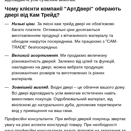
Чому клієнти компанії "АртДвері" обирають
двері від Кам Трейд?
Низькі ціни
. За якісні кам трейд двері не обов'язково
багато платити. Оптимальні ціни досягаються
виготовленням продукції з вітчизняного матеріалу та
обходом накруток посередника. Ми працюємо з "CAM-
TRADE" безпосередньо.
Великий асортимент
. Ми продаємо величезну
різноманітність дверей. Залежно від цілей та функцій,
накладених на двері, можна вибрати продукцію
різноманітних розмірів та виготовлених їх різних
матеріалів.
Зовнішній вигляд.
Вхідні двері – це обличчя вашого дому.
Всі двері відповідають усім вимогам естетичних навіть
вимогливих покупців. Оздоблювальний матеріал, від
вініліскожі до натурального дуба, допоможе перетворити
вхід у приміщення на ваш смак.
Професійні консультанти. При виборі дверей покупець звертає
увагу на різні аспекти конструкції товару. При необхідності
наші професійні консультанти дадуть відповіді на запитання та