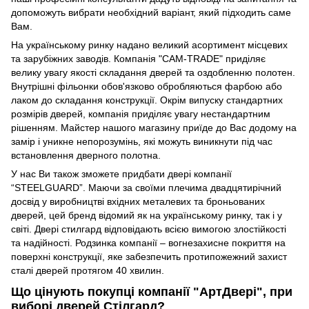
допоможуть вибрати необхідний варіант, який підходить саме
Вам.
На українському ринку надано великий асортимент місцевих
та зарубіжних заводів. Компанія "CAM-TRADE" приділяє
велику увагу якості складання дверей та оздобленню полотен.
Внутрішні фільонки обов'язково обробляються фарбою або
лаком до складання конструкції. Окрім випуску стандартних
розмірів дверей, компанія приділяє увагу нестандартним
рішенням. Майстер нашого магазину приїде до Вас додому на
замір і уникне непорозумінь, які можуть виникнути під час
встановлення дверного полотна.
У нас Ви також зможете придбати двері компанії
“STEELGUARD”. Маючи за своїми плечима двадцятирічний
досвід у виробництві вхідних металевих та броньованих
дверей, цей бренд відомий як на українському ринку, так і у
світі. Двері стилгард відповідають всією вимогою злостійкості
та надійності. Родзинка компанії – вогнезахисне покриття на
поверхні конструкції, яке забезпечить протипожежний захист
сталі дверей протягом 40 хвилин.
Що цінують покупці компанії "АртДвері", при
виборі дверей Стілгард?