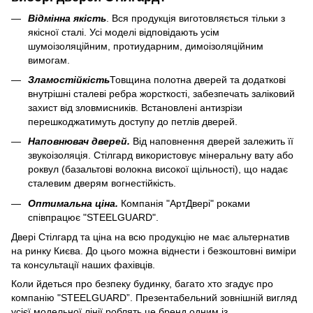
Відмінна якість
. Вся продукція виготовляється тільки з
якісної сталі. Усі моделі відповідають усім
шумоізоляційним, протиударним, димоізоляційним
вимогам.
Зламостійкість
Товщина полотна дверей та додаткові
внутрішні сталеві ребра жорсткості, забезпечать заліковий
захист від зловмисників. Встановлені антизрізи
перешкоджатимуть доступу до петлів дверей.
Наповнювач дверей.
Від наповнення дверей залежить її
звукоізоляція. Стілгард використовує мінеральну вату або
роквул (базальтові волокна високої щільності), що надає
сталевим дверям вогнестійкість.
Оптимальна ціна.
Компанія "АртДвері" роками
співпрацює "STEELGUARD".
Двері Стілгард та ціна на всю продукцію не має альтернатив
на ринку Києва. До цього можна віднести і безкоштовні виміри
та консультації наших фахівців.
Коли йдеться про безпеку будинку, багато хто згадує про
компанію "STEELGUARD”. Презентабельний зовнішній вигляд
усієї модельної лінії роблять це бренд одним із