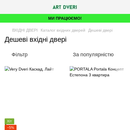
МИ ПРАЦЮЄМО!
ВХІДНІ ДВЕРІ
Каталог вхідних дверей
Дешеві двері
Дешеві вхідні двері
Фільтр
За популярністю
Хіт
−5%