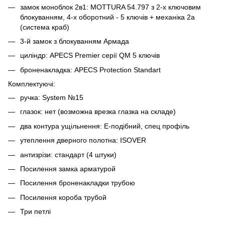
замок моноблок 2в1: MOTTURA 54.797 з 2-х ключовим
блокуванням, 4-х оборотний - 5 ключів + механіка 2а
(система краб)
3-й замок з блокуванням Армада
циліндр: APECS Premier серії QM 5 ключів
броненакладка: APECS Protection Standart
Комплектуючі:
ручка: System №15
глазок: нет (возможна врезка глазка на складе)
два контура ущільнення: Е-подібний, спец профіль
утеплення дверного полотна: ISOVER
антизрізи: стандарт (4 штуки)
Посилення замка арматурой
Посилення броненакладки трубою
Посилення короба трубой
Три петлі