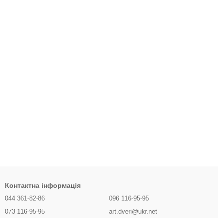
Контактна інформація
044 361-82-86
096 116-95-95
073 116-95-95
art.dveri@ukr.net