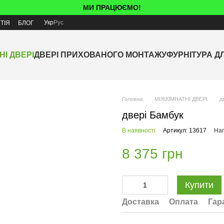
МИ ПРАЦЮЄМО!
Укр
Рус
ТІЯ
БЛОГ
НІ ДВЕРІ
ДВЕРІ ПРИХОВАНОГО МОНТАЖУ
ФУРНІТУРА Д
Головна
МІЖКІМНАТНІ ДВЕРІ
д
двері Бамбук
В наявності
Артикул: 13617
Нап
8 375 грн
Купити
Доставка
Оплата
Гар