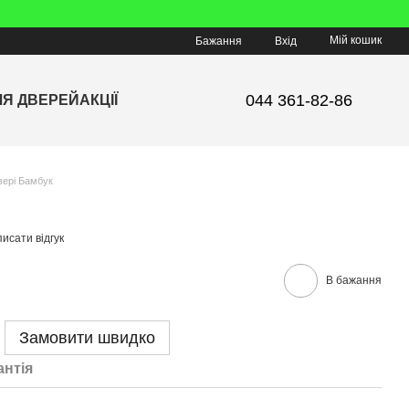
Мій кошик
Бажання
Вхід
044 361-82-86
ЛЯ ДВЕРЕЙ
АКЦІЇ
вері Бамбук
исати відгук
В бажання
Замовити швидко
антія