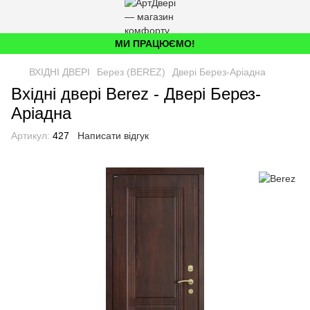
МИ ПРАЦЮЄМО!
ВХІДНІ ДВЕРІ
Берез (BEREZ)
Двері Берез-Аріадна
Вхідні двері Berez - Двері Берез-
Аріадна
Артикул:
427
Написати відгук