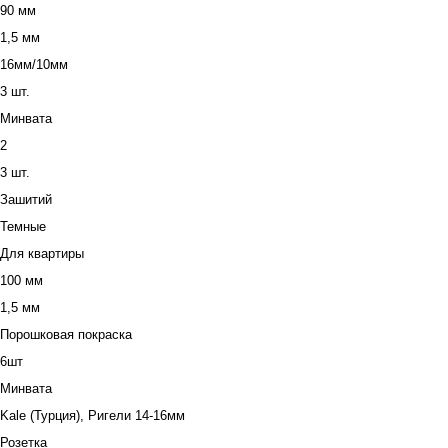
90 мм
1,5 мм
16мм/10мм
3 шт.
Минвата
2
3 шт.
Зашитий
Темные
Для квартиры
100 мм
1,5 мм
Порошковая покраска
6шт
Минвата
Kale (Турция), Ригели 14-16мм
Розетка