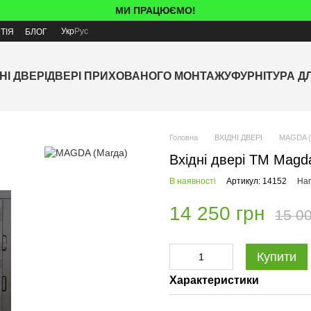
МИ ПРАЦЮЄМО!
Укр
Рус
ТІЯ
БЛОГ
НІ ДВЕРІ
ДВЕРІ ПРИХОВАНОГО МОНТАЖУ
ФУРНІТУРА Д
Головна
ВХІДНІ ДВЕРІ
МAGDA (
Вхідні двері ТМ Magda
В наявності
Артикул: 14152
Нап
14 250 грн
15 00
Купити
Характеристики