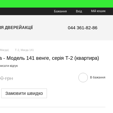
Мій кошик
Бажання
Вхід
044 361-82-86
ЛЯ ДВЕРЕЙ
АКЦІЇ
Магда)
Т-2, Магда 141
 - Модель 141 венге, серія Т-2 (квартира)
исати відгук
0 грн
В бажання
Замовити швидко