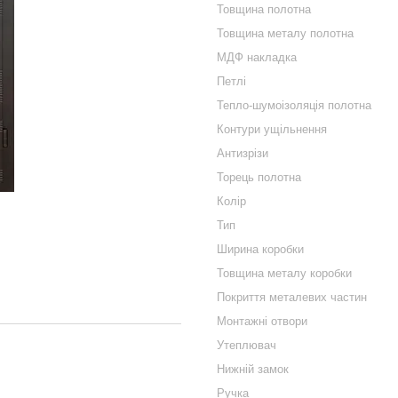
Товщина полотна
Товщина металу полотна
МДФ накладка
Петлі
Тепло-шумоізоляція полотна
Контури ущільнення
Антизрізи
Торець полотна
Колір
Тип
Ширина коробки
Товщина металу коробки
Покриття металевих частин
Монтажні отвори
Утеплювач
Нижній замок
Ручка