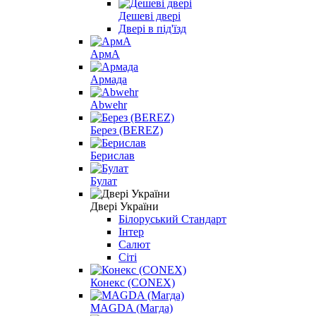
Дешеві двері
Двері в під'їзд
АрмА
Армада
Abwehr
Берез (BEREZ)
Берислав
Булат
Двері України
Білоруський Стандарт
Інтер
Салют
Сіті
Конекс (CONEX)
МAGDA (Магда)