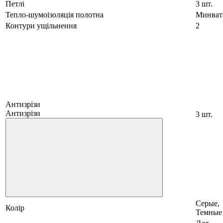
Петлі
3 шт.
Тепло-шумоізоляція полотна
Минват
Контури ущільнення
2
Антизрізи
Антизрізи
3 шт.
Серые,
Колір
Темные