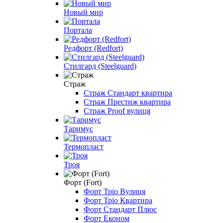
Новый мир
Портала
Редфорт (Redfort)
Стилгард (Steelguard)
Страж
Страж Стандарт квартира
Страж Престиж квартира
Страж Proof вулиця
Таримус
Термопласт
Троя
Форт (Fort)
Форт Тріо Вулиця
Форт Тріо Квартира
Форт Стандарт Плюс
Форт Економ