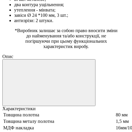
два контура ущільнення;
утеплення - мінвата;
завіси Ø 24 *100 мм, 3 шт.;
антизрізи: 2 штуки.
*Виробник залишає за собою право вносити зміни
до найменування та/або конструкції, не
погіршуючи при цьому функціональних
характеристик виробу.
Опис
Характеристики
Товщина полотна
80 мм
Товщина металу полотна
1,5 мм
МДФ накладка
16мм/1