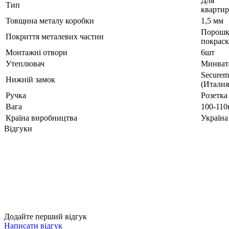
Для
Тип
кварти
Товщина металу коробки
1,5 мм
Порошк
Покриття металевих частин
покраск
Монтажні отвори
6шт
Утеплювач
Минват
Secure
Нижній замок
(Италия
Ручка
Розетка
Вага
100-110
Країна виробництва
Україна
Відгуки
Додайте перший відгук
Написати відгук