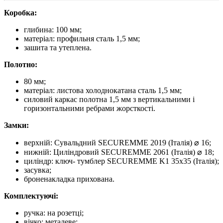
Коробка:
глибина: 100 мм;
матеріал: профильня сталь 1,5 мм;
зашита та утеплена.
Полотно:
80 мм;
матеріал: листова холоднокатана сталь 1,5 мм;
силовий каркас полотна 1,5 мм з вертикальними і
горизонтальними ребрами жорсткості.
Замки:
верхній: Сувальдний SECUREMME 2019 (Італія) ⌀ 16;
нижній: Циліндровий SECUREMME 2061 (Італія) ⌀ 18;
циліндр: ключ- тумблер SECUREMME K1 35х35 (Італія);
засувка;
броненакладка прихована.
Комплектуючі:
ручка: на розетці;
вічко: металеве;