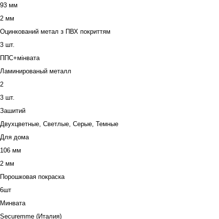
93 мм
2 мм
Оцинкований метал з ПВХ покриттям
3 шт.
ППС+мінвата
Ламинированый металл
2
3 шт.
Зашитий
Двухцветные, Светлые, Серые, Темные
Для дома
106 мм
2 мм
Порошковая покраска
6шт
Минвата
Securemme (Италия)