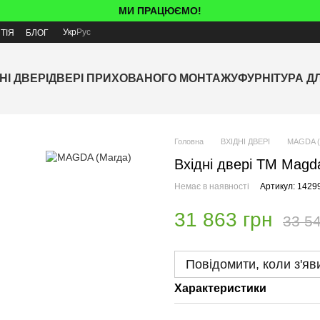
МИ ПРАЦЮЄМО!
Укр
Рус
ТІЯ
БЛОГ
НІ ДВЕРІ
ДВЕРІ ПРИХОВАНОГО МОНТАЖУ
ФУРНІТУРА Д
Головна
ВХІДНІ ДВЕРІ
МAGDA (
Вхідні двері ТМ Magda
Немає в наявності
Артикул: 1429
31 863 грн
33 54
Повідомити, коли з'яв
Характеристики