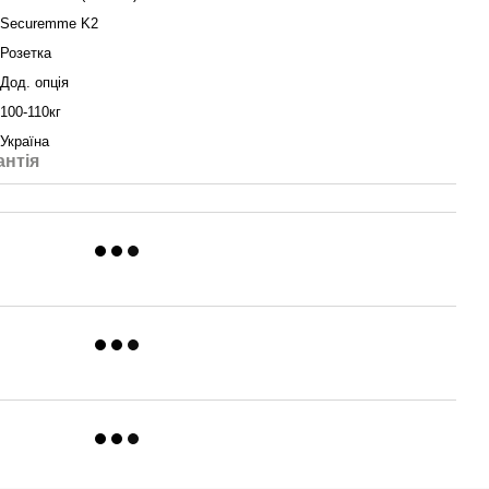
Securemme K2
Розетка
Дод. опція
100-110кг
Україна
антія