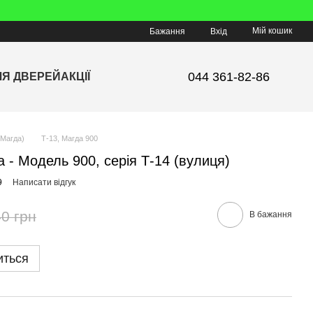
Мій кошик
Бажання
Вхід
044 361-82-86
ЛЯ ДВЕРЕЙ
АКЦІЇ
Магда)
Т-13, Магда 900
 - Модель 900, серія Т-14 (вулиця)
9
Написати відгук
0 грн
В бажання
иться