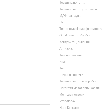
Товщина полотна
Товщина металу полотна
МДФ накладка
Петлі
Тепло-шумоізоляція полотна
Особливості обробки
Контури ущільнення
Антизрізи
Торець полотна
Колір
Тип
Ширина коробки
Товщина металу коробки
Покриття металевих частин
Монтажні отвори
Утеплювач
Нижній замок