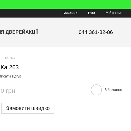
Мій кошик
Бажання
Вхід
044 361-82-86
ЛЯ ДВЕРЕЙ
АКЦІЇ
Ка 263
 Ка 263
исати відгук
0 грн
В бажання
Замовити швидко