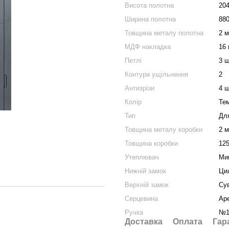
Висота полотна
20
Ширина полотна
88
Товщина металу полотна
2 
МДФ накладка
16 
Петлі
3 ш
Контури ущільнення
2
Антизрізи
4 ш
Колір
Те
Тип
Дл
Товщина металу коробки
2 
Товщина коробки
12
Утеплювач
Ми
Нижній замок
Ци
Верхній замок
Су
Серцевина
Ap
Ручка
№1
Доставка
Оплата
Гар