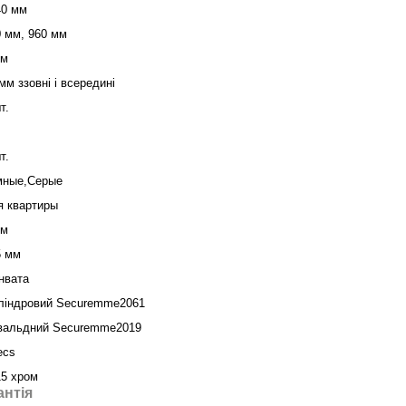
40 мм
0 мм, 960 мм
мм
мм ззовні і всередині
т.
т.
мные,Серые
я квартиры
мм
5 мм
нвата
ліндровий Securemme2061
вальдний Securemme2019
ecs
5 хром
антія