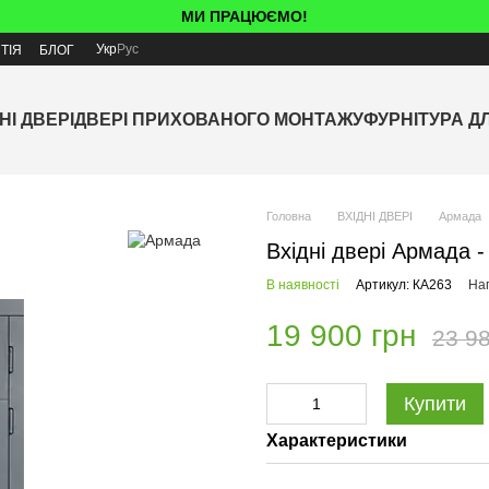
МИ ПРАЦЮЄМО!
Укр
Рус
ТІЯ
БЛОГ
НІ ДВЕРІ
ДВЕРІ ПРИХОВАНОГО МОНТАЖУ
ФУРНІТУРА Д
Головна
ВХІДНІ ДВЕРІ
Армада
Вхідні двері Армада -
В наявності
Артикул: КА263
Нап
19 900 грн
23 98
Купити
Характеристики