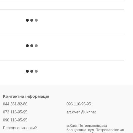
Контактна інформація
044 361-82-86
096 116-95-95
073 116-95-95
art.dveri@ukr.net
096 116-95-95
м.Київ, Петропавлівська
Передзвонити вам?
борщаговка, вул. Петропавлівська