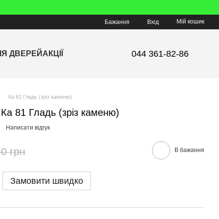
Мій кошик
Бажання
Вхід
044 361-82-86
ЛЯ ДВЕРЕЙ
АКЦІЇ
Ка 81 Гладь (зріз каменю)
 Ка 81 Гладь (зріз каменю)
Написати відгук
0 грн
В бажання
Замовити швидко