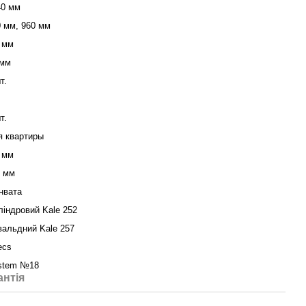
40 мм
0 мм, 960 мм
 мм
 мм
т.
т.
я квартиры
 мм
0 мм
нвата
індровий Kale 252
вальдний Kale 257
ecs
stem №18
антія