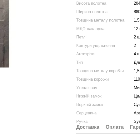
Висота полотна
20
Ширина полотна
88
Товщина металу полотна
1,5
МДФ накладка
12
Петлі
2 ш
Контури ущільнення
2
Антизрізи
4 ш
Тип
Дл
Товщина металу коробки
1,5
Товщина коробки
11
Утеплювач
Ми
Нижній замок
Цил
Верхній замок
Су
Серцевина
Ap
Ручка
Sy
Доставка
Оплата
Гар