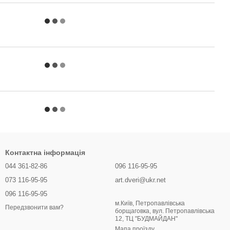
Контактна інформація
044 361-82-86
096 116-95-95
073 116-95-95
art.dveri@ukr.net
096 116-95-95
м.Київ, Петропавлівська
Передзвонити вам?
борщаговка, вул. Петропавлівська
12, ТЦ "БУДМАЙДАН"
Мапа проїзду