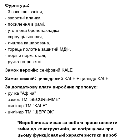
Фурнітура:
- 3 зовнішні завіси,
- зворотні планки,
- посилення в рамі,
- утоплена броненакладка,
- євроущільнювач,
- лиштва каширована,
- торець полотна зашитий МДФ,
- поріг з нерж. сталі,
- ручка на розетці
Замок верхній:
сейфовий KALE
Замок нижній:
циліндровий KALE + циліндр KALE
За допдаткову плату виробник пропонує:
- ручка "Афіна"
- замок ТМ "SECUREMME"
- циліндр ТМ "KALE"
- циліндр ТМ "ШЕРЛОК"
*Виробник залишає за собою право вносити
зміни до конструктивів, не погіршуючи при
цьому функціональні характеристики вироб