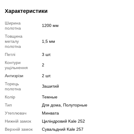
Характеристики
Ширина
1200 мм
полотна
Товщина
металу
1,5 мм
полотна
Петлі
3 шт.
Контури
2
ущільнення
Антизрізи
2 шт.
Торець
Зашитий
полотна
Колір
Темные
Тип
Для дома, Полуторные
Утеплювач
Минвата
Нижній замок
Циліндровий Kale 252
Верхній замок
Сувальдний Kale 257