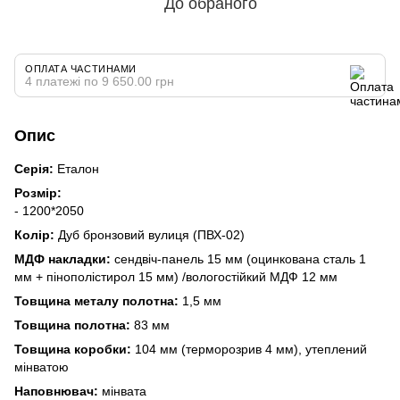
До обраного
ОПЛАТА ЧАСТИНАМИ
4 платежі по 9 650.00 грн
Опис
Серія:
Еталон
Розмір:
- 1200*2050
Колір:
Дуб бронзовий вулиця (ПВХ-02)
МДФ накладки:
сендвіч-панель 15 мм (оцинкована сталь 1
мм + пінополістирол 15 мм) /вологостійкий МДФ 12 мм
Товщина металу полотна:
1,5 мм
Товщина полотна:
83 мм
Товщина коробки:
104 мм (терморозрив 4 мм), утеплений
мінватою
Наповнювач:
мінвата