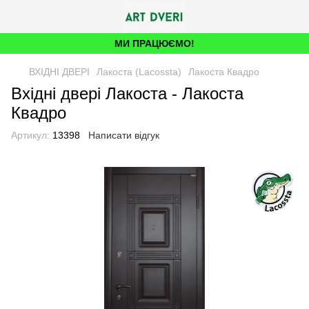
МИ ПРАЦЮЄМО!
ВХІДНІ ДВЕРІ
Лакоста (Lacossta)
Лакоста Квадро
Вхідні двері Лакоста - Лакоста
Квадро
Артикул:
13398
Написати відгук