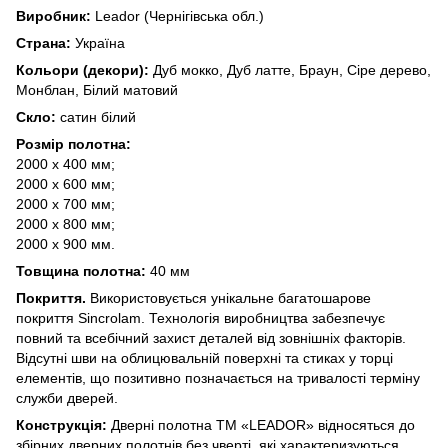
Виробник:
Leador (Чернігівська обл.)
Страна:
Україна
Кольори (декори):
Дуб мокко, Дуб латте, Браун, Сіре дерево,
Монблан, Білий матовий
Скло:
сатин білий
Розмір полотна:
2000 х 400 мм;
2000 х 600 мм;
2000 х 700 мм;
2000 х 800 мм;
2000 х 900 мм.
Товщина полотна:
40 мм
Покриття.
Використовується унікальне багатошарове
покриття Sincrolam. Технологія виробництва забезпечує
повний та всебічний захист деталей від зовнішніх факторів.
Відсутні шви на облицювальній поверхні та стиках у торці
елементів, що позитивно позначається на тривалості терміну
служби дверей.
Конструкція:
Дверні полотна ТМ «LEADOR» відносяться до
збірних дверних полотнів без чверті, які характеризуються