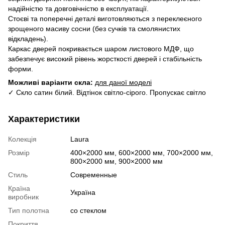
надійністю та довговічністю в експлуатації.
Стоєві та поперечні деталі виготовляються з переклеєного
зрощеного масиву сосни (без сучків та смолянистих
відкладень).
Каркас дверей покривається шаром листового МДФ, що
забезпечує високий рівень жорсткості дверей і стабільність
форми.
Можливі варіанти скла:
для даної моделі
✓ Скло сатин білий. Відтінок світло-сірого. Пропускає світло
Характеристики
Колекція
Laura
Розмір
400×2000 мм, 600×2000 мм, 700×2000 мм,
800×2000 мм, 900×2000 мм
Стиль
Современные
Країна
Україна
виробник
Тип полотна
со стеклом
Покриття