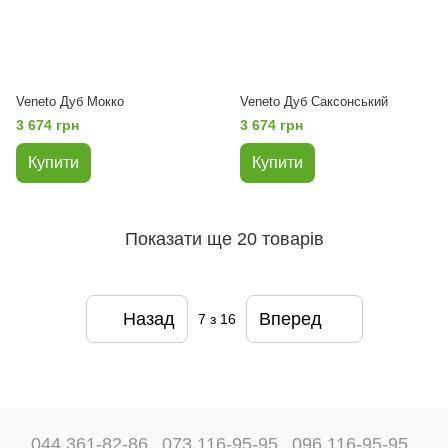
Veneto Дуб Мокко
Veneto Дуб Саксонський
3 674 грн
3 674 грн
Купити
Купити
Показати ще 20 товарів
Назад
Вперед
7
з 16
044 361-82-86
073 116-95-95
096 116-95-95