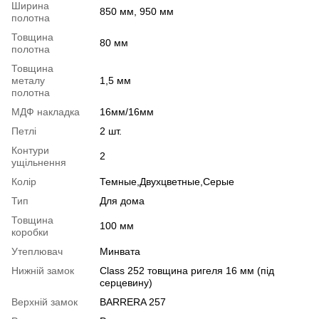
Ширина
850 мм, 950 мм
полотна
Товщина
80 мм
полотна
Товщина
металу
1,5 мм
полотна
МДФ накладка
16мм/16мм
Петлі
2 шт.
Контури
2
ущільнення
Колір
Темные,Двухцветные,Серые
Тип
Для дома
Товщина
100 мм
коробки
Утеплювач
Минвата
Нижній замок
Class 252 товщина ригеля 16 мм (під
серцевину)
Верхній замок
BARRERA 257