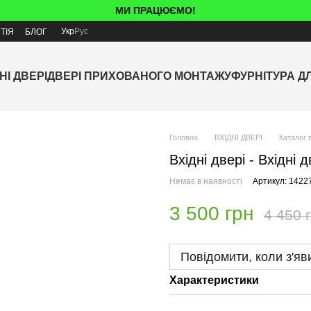
МИ ПРАЦЮЄМО!
Укр
Рус
ТІЯ
БЛОГ
НІ ДВЕРІ
ДВЕРІ ПРИХОВАНОГО МОНТАЖУ
ФУРНІТУРА Д
Головна
ВХІДНІ ДВЕРІ
Каталог 
Вхідні двері - Вхідні
Немає в наявності
Артикул: 1422
3 500 грн
4 450 
Повідомити, коли з'яв
Характеристики