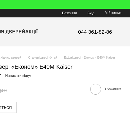
Мій кошик
Бажання
Вхід
044 361-82-86
ЛЯ ДВЕРЕЙ
АКЦІЇ
вхідних дверей
Сталеві двері Китай
Вхідні двері «Економ» Е40М Kaiser
 двері «Економ» Е40М Kaiser
7
Написати відгук
грн
В бажання
иться