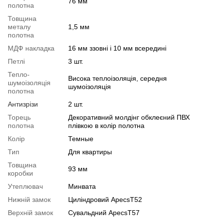
76 мм
полотна
Товщина
металу
1,5 мм
полотна
МДФ накладка
16 мм ззовні і 10 мм всередині
Петлі
3 шт.
Тепло-
Висока теплоізоляція, середня
шумоізоляція
шумоізоляція
полотна
Антизрізи
2 шт.
Торець
Декоративний молдінг обклеєний ПВХ
полотна
плівкою в колір полотна
Колір
Темные
Тип
Для квартиры
Товщина
93 мм
коробки
Утеплювач
Минвата
Нижній замок
Циліндровий ApecsT52
Верхній замок
Сувальдний ApecsT57