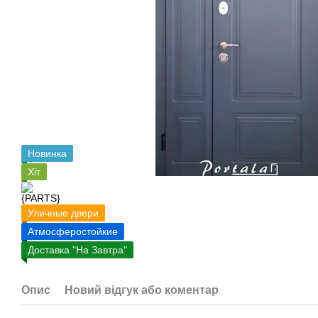
Новинка
Хіт
Уличные двери
Атмосферостойкие
Доставка "На Завтра"
Опис
Новий відгук або коментар