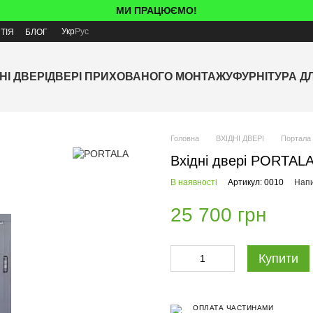
МИ ПРАЦЮЄМО!
Укр
Рус
ТІЯ
БЛОГ
НІ ДВЕРІ
ДВЕРІ ПРИХОВАНОГО МОНТАЖУ
ФУРНІТУРА Д
Головна
ВХІДНІ ДВЕРІ
Портала
Вхідні двері PORTALA
В наявності
Артикул: 0010
Напи
25 700 грн
Купити
ОПЛАТА ЧАСТИНАМИ