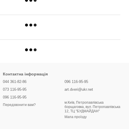
Контактна інформація
044 361-82-86
096 116-95-95
073 116-95-95
art.dveri@ukr.net
096 116-95-95
м.Київ, Петропавлівська
Передзвонити вам?
борщаговка, вул. Петропавлівська
12, ТЦ "БУДМАЙДАН"
Мапа проїзду