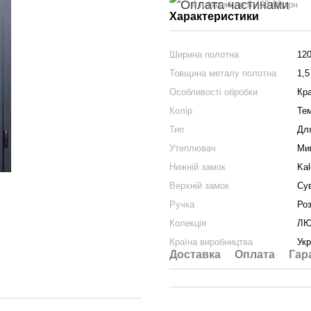
4 платежі по 6 425.00 грн
Характеристики
Ширина полотна
12
Товщина металу полотна
1,5
Особливості обробки
Кр
Колір
Те
Тип
Дл
Утеплювач
Ми
Нижній замок
Kal
Верхній замок
Су
Ручка
Ро
Колекція
ЛЮ
Країна виробництва
Укр
Доставка
Оплата
Гар