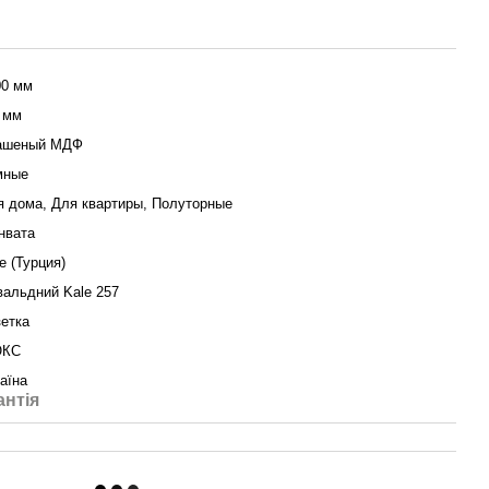
00 мм
 мм
ашеный МДФ
мные
я дома, Для квартиры, Полуторные
нвата
e (Турция)
вальдний Kale 257
зетка
КС
аїна
антія