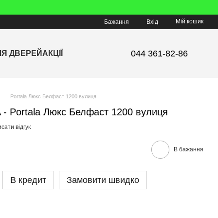
Мій кошик
Бажання
Вхід
044 361-82-86
ЛЯ ДВЕРЕЙ
АКЦІЇ
Portala Люкс Белфаст 1200 вулиця
 - Portala Люкс Белфаст 1200 вулиця
сати відгук
В бажання
В кредит
Замовити швидко