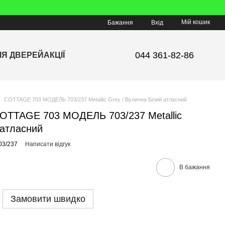
Мій кошик
Бажання
Вхід
044 361-82-86
ЛЯ ДВЕРЕЙ
АКЦІЇ
COTTAGE 703 МОДЕЛЬ 703/237 Metallic Grey / Вулична Білий атласний
 COTTAGE 703 МОДЕЛЬ 703/237 Metallic
 атласний
03/237
Написати відгук
В бажання
Замовити швидко