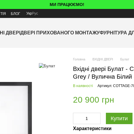
МИ ПРАЦЮЄМО!
Укр
Рус
ТІЯ
БЛОГ
НІ ДВЕРІ
ДВЕРІ ПРИХОВАНОГО МОНТАЖУ
ФУРНІТУРА Д
Головна
ВХІДНІ ДВЕРІ
Булат
Вхідні двері Булат -
Grey / Вулична Білий
В наявності
Артикул: COTTAGE-7
20 900 грн
Купити
Характеристики