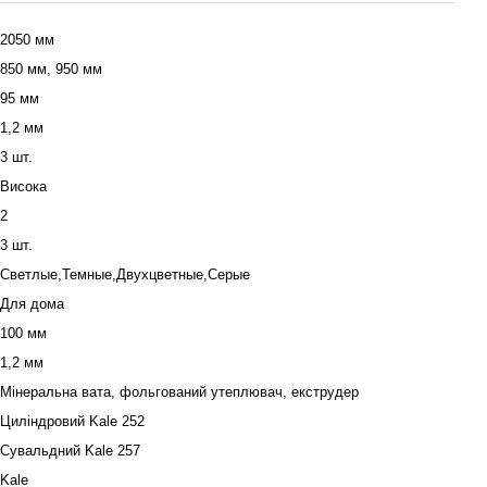
2050 мм
850 мм, 950 мм
95 мм
1,2 мм
3 шт.
Висока
2
3 шт.
Светлые,Темные,Двухцветные,Серые
Для дома
100 мм
1,2 мм
Мінеральна вата, фольгований утеплювач, екструдер
Циліндровий Kale 252
Сувальдний Kale 257
Kale