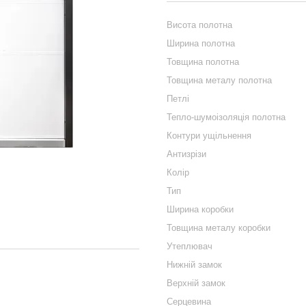
Висота полотна
Ширина полотна
Товщина полотна
Товщина металу полотна
Петлі
Тепло-шумоізоляція полотна
Контури ущільнення
Антизрізи
Колір
Тип
Ширина коробки
Товщина металу коробки
Утеплювач
Нижній замок
Верхній замок
Серцевина