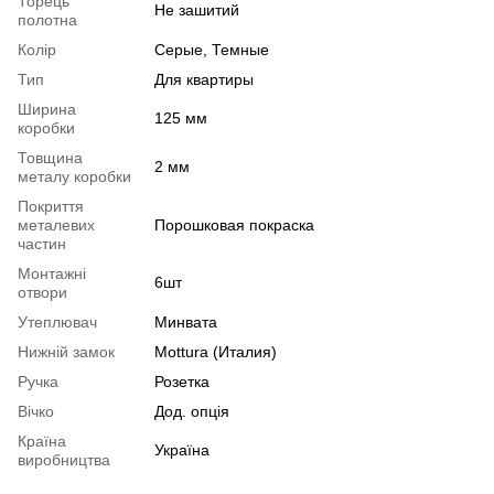
Торець
Не зашитий
полотна
Колір
Серые, Темные
Тип
Для квартиры
Ширина
125 мм
коробки
Товщина
2 мм
металу коробки
Покриття
металевих
Порошковая покраска
частин
Монтажні
6шт
отвори
Утеплювач
Минвата
Нижній замок
Mottura (Италия)
Ручка
Розетка
Вічко
Дод. опція
Країна
Україна
виробництва