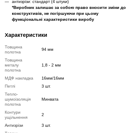
антизрізи: стандарт (4 штуки)
*Виробник залишає за собою право вносити зміни до
конструктивів, не погіршуючи при цьому
функціональні характеристики виробу
Характеристики
Товщина
94 мм
полотна
Товщина
металу
1,8 - 2 мм
полотна
МДФ накладка
16мм/16мм
Петлі
3 шт.
Тепло-
шумоізоляція
Минвата
полотна
Контури
2
ущільнення
Антизрізи
3 шт.