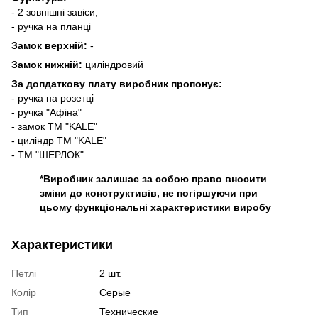
- 2 зовнішні завіси,
- ручка на планці
Замок верхній:
-
Замок нижній:
циліндровий
За допдаткову плату виробник пропонує:
- ручка на розетці
- ручка "Афіна"
- замок ТМ "KALE"
- циліндр ТМ "KALE"
- ТМ "ШЕРЛОК"
*Виробник залишає за собою право вносити
зміни до конструктивів, не погіршуючи при
цьому функціональні характеристики виробу
Характеристики
Петлі
2 шт.
Колір
Серые
Тип
Технические