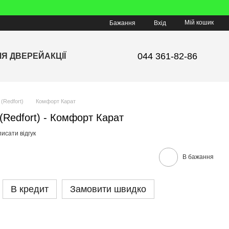
Мій кошик
Бажання
Вхід
044 361-82-86
ЛЯ ДВЕРЕЙ
АКЦІЇ
(Redfort)
Комфорт Карат
(Redfort) - Комфорт Карат
исати відгук
В бажання
В кредит
Замовити швидко