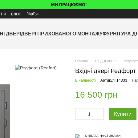
МИ ПРАЦЮЄМО!
Укр
Рус
ТІЯ
БЛОГ
НІ ДВЕРІ
ДВЕРІ ПРИХОВАНОГО МОНТАЖУ
ФУРНІТУРА Д
Головна
ВХІДНІ ДВЕРІ
Редфорт 
Вхідні двері Редфорт 
В наявності
Артикул: 14333
Нап
16 500 грн
Купити
ОПЛАТА ЧАСТИНАМИ