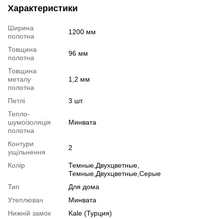
Характеристики
Ширина
1200 мм
полотна
Товщина
96 мм
полотна
Товщина
металу
1,2 мм
полотна
Петлі
3 шт.
Тепло-
шумоізоляція
Минвата
полотна
Контури
2
ущільнення
Колір
Темные,Двухцветные,
Темные,Двухцветные,Серые
Тип
Для дома
Утеплювач
Минвата
Нижній замок
Kale (Турция)