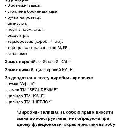
- 3 зовнішні завіси,
- утоплена броненакладка,
- ручка на розетці,
- антизрізи,
- поріг з нерж. сталі,
- ексцентрік,
- терморозрив (корок - 4 мм),
- торець полотна зашитий МДФ,
- склопакет
Замок верхній:
сейфовий KALE
Замок нижній:
циліндровий KALE
За допдаткову плату виробник пропонує:
- ручка "Афіна"
- замок ТМ "SECUREMME"
- циліндр ТМ "KALE"
- циліндр ТМ "ШЕРЛОК"
*Виробник залишає за собою право вносити
зміни до конструктивів, не погіршуючи при
цьому функціональні характеристики виробу