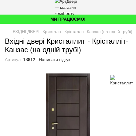
МИ ПРАЦЮЄМО!
ВХІДНІ ДВЕРІ
Кристаліт
Крісталліт- Канзас (на одній трубі)
Вхідні двері Кристаллит - Крісталліт-
Канзас (на одній трубі)
Артикул:
13812
Написати відгук