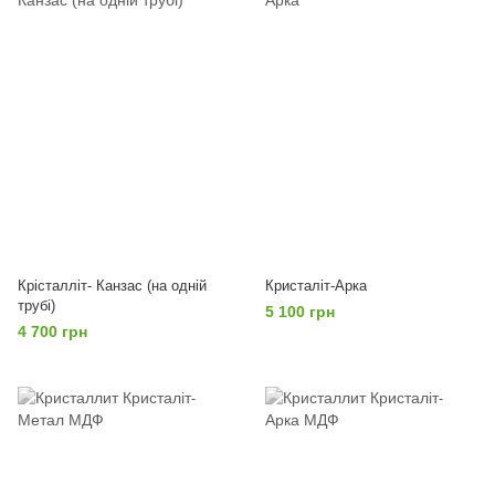
Крісталліт- Канзас (на одній
Кристаліт-Арка
трубі)
5 100 грн
4 700 грн