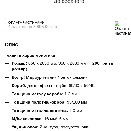
До обраного
ОПЛАТА ЧАСТИНАМИ
4 платежі по 3 895.00 грн
Опис
Технічні характеристики:
Розмір:
850 х 2030 мм;
950 х 2030 мм (
+ 200 грн за
р
озмір
)
Колір:
Мармур темний / Бетон сніжний
Короб:
дві профильні труби, 60/30 и 50/40
Товщина металу короба:
1.2 мм
Товщина полотна/короба:
95/100 мм
Толщина металла полотна:
2.0 мм
МДФ накладка:
16 мм/16 мм
Ущільнювач:
2 контура, поліуретановий