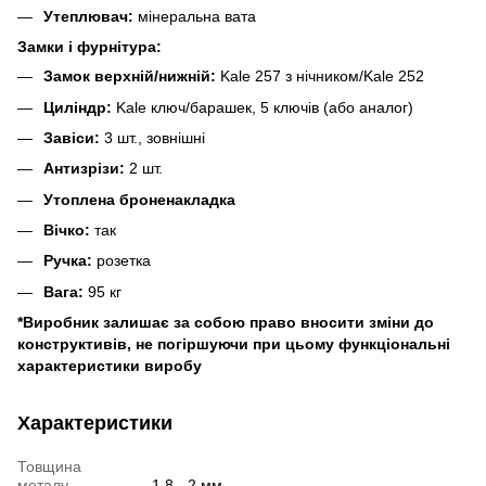
Утеплювач:
мінеральна вата
Замки і фурнітура:
Замок верхній/нижній:
Kale 257 з нічником/Kale 252
Циліндр:
Kale ключ/барашек, 5 ключів (або аналог)
Завіси:
3 шт., зовнішні
Антизрізи:
2 шт.
Утоплена броненакладка
Вічко:
так
Ручка:
розетка
Вага:
95 кг
*Виробник залишає за собою право вносити зміни до
конструктивів, не погіршуючи при цьому функціональні
характеристики виробу
Характеристики
Товщина
металу
1,8 - 2 мм