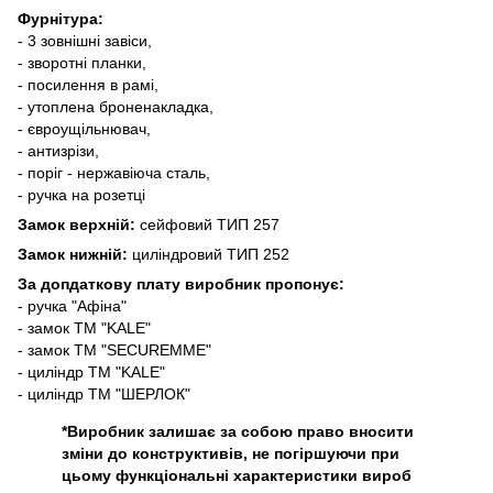
Фурнітура:
- 3 зовнішні завіси,
- зворотні планки,
- посилення в рамі,
- утоплена броненакладка,
- євроущільнювач,
- антизрізи,
- поріг - нержавіюча сталь,
- ручка на розетці
Замок верхній:
сейфовий ТИП 257
Замок нижній:
циліндровий ТИП 252
За допдаткову плату виробник пропонує:
- ручка "Афіна"
- замок ТМ "KALE"
- замок ТМ "SECUREMME"
- циліндр ТМ "KALE"
- циліндр ТМ "ШЕРЛОК"
*Виробник залишає за собою право вносити
зміни до конструктивів, не погіршуючи при
цьому функціональні характеристики вироб